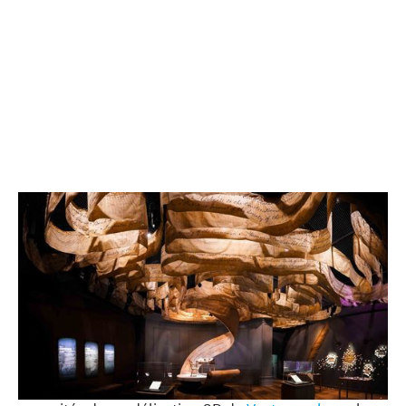
© Hamilton : The Exhibition, Legacy Gallery |
Autorisation de Korins et Drew Dockser
L’
exposition Hamilton
de Chicago plonge les visiteurs
dans la vie d'Alexander Hamilton, et illustre la
Révolution américaine ainsi que la croissance des
États-Unis. La mise en place d'une exposition de
cette envergure n'aurait jamais été possible sans les