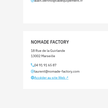
alain.bertho@cadequipement.fr
NOMADE FACTORY
18 Rue de la Guirlande
13002 Marseille
04 91 91 65 87
laurent@nomade-factory.com
Accéder au site Web ↗