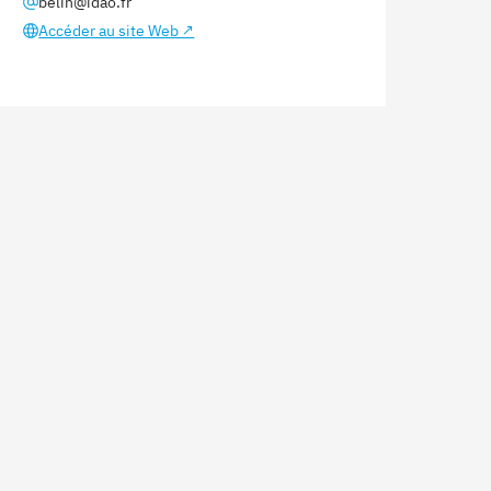
belin@idao.fr
Accéder au site Web ↗