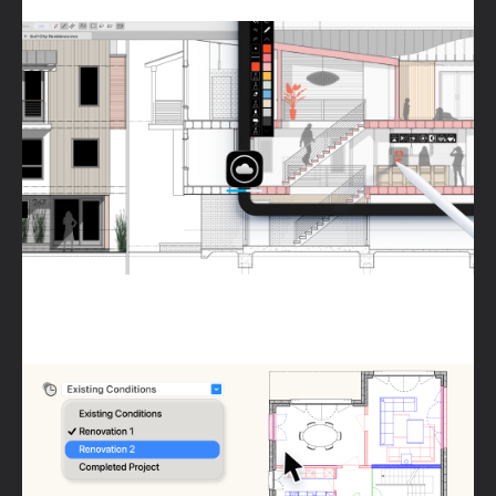
Se connecter à Morpholio Trace
Système de phasage