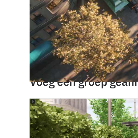
Versterk het imago van je bedrijf door je v
verhalen.
Animaties toevoegen aan presentaties heeft
communiceren, klanten begrijpen je projec
communiceren van projecten eenvoudiger en
het bieden van ruimtelijk inzicht.
Voeg een groep gean