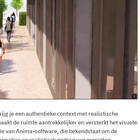
jg je een authentieke context met realistische
akt de ruimte aantrekkelijker en versterkt het visuele
tie van Anima-software, die bekendstaat om de
nimaties en realistisch gedrag van menigten.