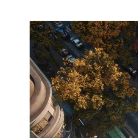
Met Envision vertel je een indrukwekkend v
projecten binnen te halen. Het programma 
complexe projecten, dynamische animaties 
prestaties of kwaliteit. Ontdek de verschille
Wat is het voordeel 
visualisaties?
Win meer opdrachten met heldere en overtu
Bespaar tijd door ontwerpvoorstellen snel
de intentie.