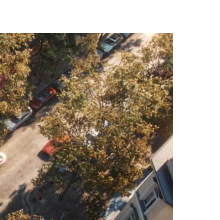
Aan de slag met
Enscape
Visualiseer terwijl je
ontwerpt. Probeer
Enscape gedurende
14 dagen gratis
uit.
Probeer gratis