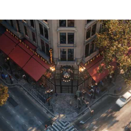
erhaal en geef je verbluffende presentaties om
gaat moeiteloos om met gedetailleerde scènes,
en levensechte personages zonder in te boeten op
nde soorten animaties in dit artikel.
van meeslepende
igende visualisaties, animaties en verhalen.
ler goedgekeurd te krijgen met duidelijke communicatie over