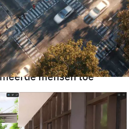
isualisaties naar een hoger niveau te tillen met filmische
 heel wat voordelen. Je kan duidelijker
t beter en worden meer betrokken. Het maakt het
 helpt bij het vertalen van technische gegevens en
imeerde mensen toe