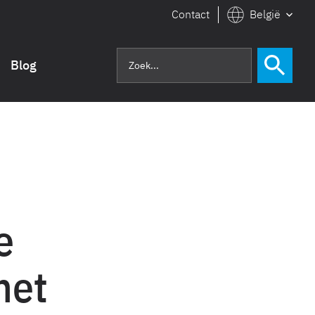
Contact
België
Blog
e
met