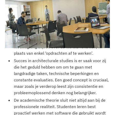
Belangrijkste punten:
Architectuur is meer dan gebouwen tekenen: het is
een manier van denken die de balans zoekt tussen
logica, wetenschap en emotie. Studenten moeten
zich focussen op het stellen van vragen en moeten
nieuwsgierig blijven over de wereld rond hen, in
plaats van enkel ‘opdrachten af te werken’.
Succes in architecturale studies is er vaak voor zij
die het geduld hebben om om te gaan met
langdradige taken, technische beperkingen en
constante evaluaties. Een goed concept is cruciaal,
maar zoals je verderop leest zijn consistentie en
probleemoplossend denken nog belangrijker.
De academische theorie sluit niet altijd aan bij de
professionele realiteit. Studenten leren best
proactief werken met software die gebruikt wordt