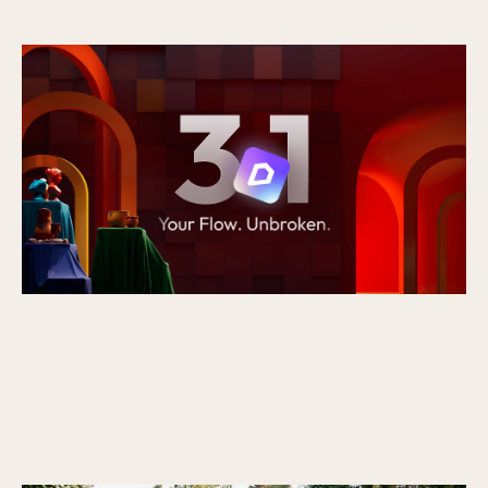
Nieuw in D5 3.1: van rendering naar een
volledig presentatieplatform
Gepubliceerd op
16/7/2026