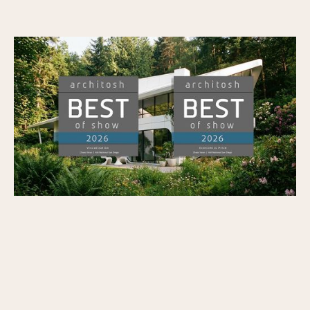
Veras wint Architosh's BEST of SHOW in
Visualisatie en de Economics Prize op AIA26
Gepubliceerd op
7/7/2026