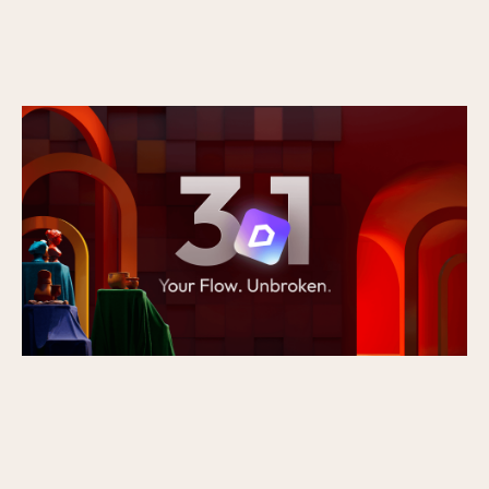
Nieuw in D5 3.1: van rendering naar een
volledig presentatieplatform
Gepubliceerd op
16/7/2026