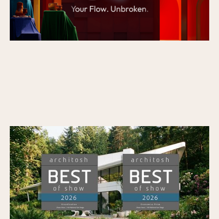
Veras wint Architosh's BEST of SHOW in
Visualisatie en de Economics Prize op AIA26
Gepubliceerd op
7/7/2026