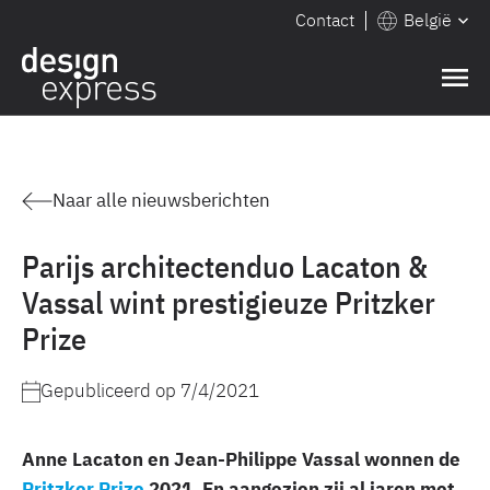
Contact
België
Naar alle nieuwsberichten
Parijs architectenduo Lacaton &
Vassal wint prestigieuze Pritzker
Prize
Gepubliceerd op
7/4/2021
Anne Lacaton en Jean-Philippe Vassal wonnen de
Pritzker Prize
2021. En aangezien zij al jaren met