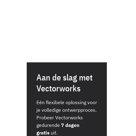
Aan de slag met
Vectorworks
Eén flexibele oplossing voor
je volledige ontwerpproces.
Probeer Vectorworks
gedurende
7 dagen
gratis
uit.