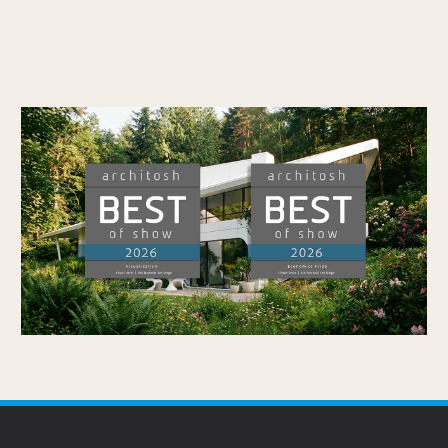
Veras wint Architosh's BEST of SHOW in
Visualisatie en de Economics Prize op
AIA26
Gepubliceerd op
7/7/2026