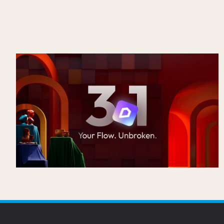
Nieuw in D5 3.1: van rendering naar een
volledig presentatieplatform
Gepubliceerd op
16/7/2026