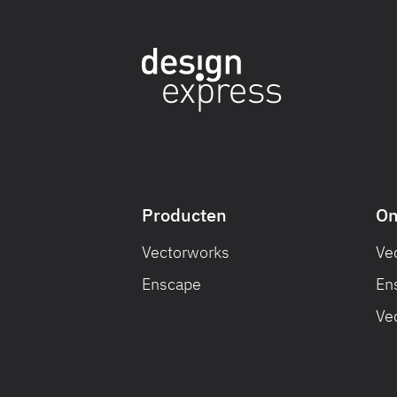
Producten
On
Vectorworks
Ve
Enscape
En
Ve