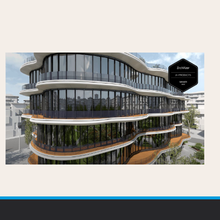
Vectorworks Architectuur 2026 wint
Architizer A+Product Popular Choice
Award
Gepubliceerd op
25/6/2026