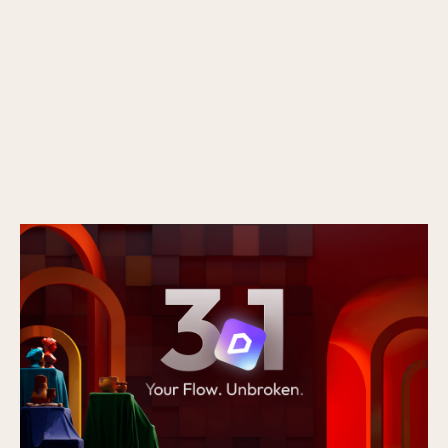
Nieuw in D5 3.1: van rendering naar een
volledig presentatieplatform
Gepubliceerd op
16/7/2026