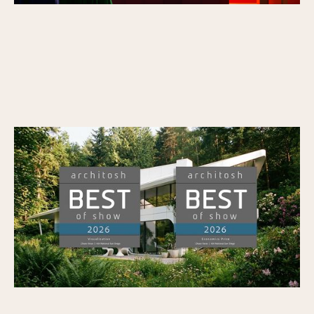
Veras wint Architosh's BEST of SHOW in
Visualisatie en de Economics Prize op AIA26
Gepubliceerd op
7/7/2026