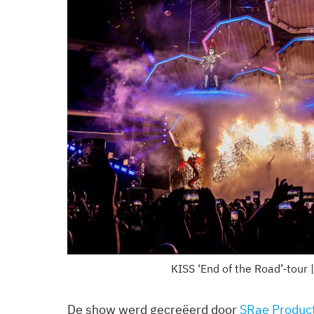
KISS ‘End of the Road’-tour
De show werd gecreëerd door
SRae Produc