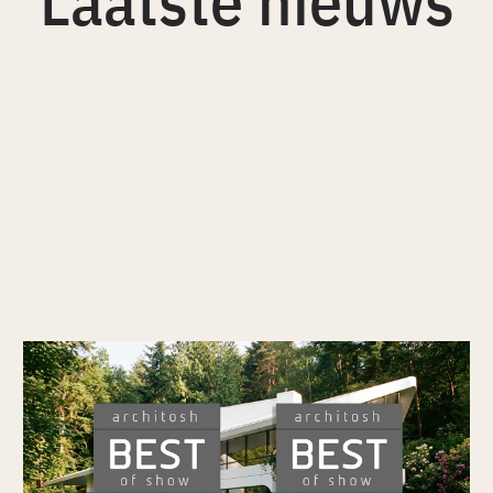
Laatste nieuws
Veras wint Architosh's BEST of SHOW in
Visualisatie en de Economics Prize op
AIA26