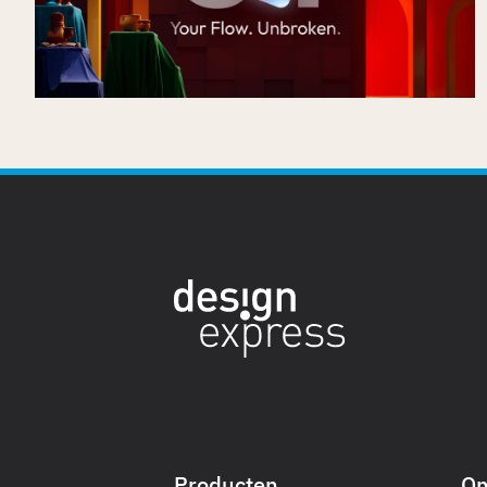
Gepubliceerd op
16/7/2026
Producten
On