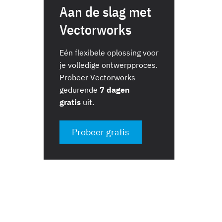
Aan de slag met
Vectorworks
Eén flexibele oplossing voor
je volledige ontwerpproces.
Probeer Vectorworks
gedurende
7 dagen
gratis
uit.
Probeer gratis