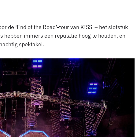
 de ‘End of the Road’-tour van KISS – het slotstuk
des hebben immers een reputatie hoog te houden, en
machtig spektakel.