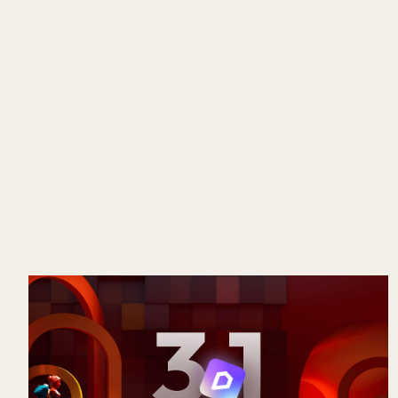
Nieuw in D5 3.1: van rendering naar een
volledig presentatieplatform