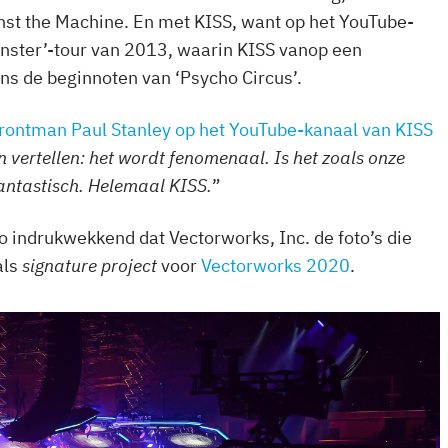
st the Machine. En met KISS, want op het YouTube-
onster’-tour van 2013, waarin KISS vanop een
ens de beginnoten van ‘Psycho Circus’.
frontman Paul Stanley op het YouTube-kanaal van KISS
an vertellen: het wordt fenomenaal. Is het zoals onze
fantastisch. Helemaal KISS.
”
o indrukwekkend dat Vectorworks, Inc. de foto’s die
als
signature project
voor
Vectorworks 2020
.