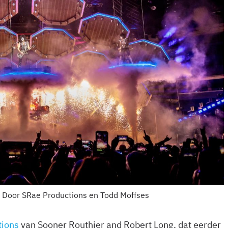
 | Door SRae Productions en Todd Moffses
tions
van Sooner Routhier and Robert Long, dat eerder