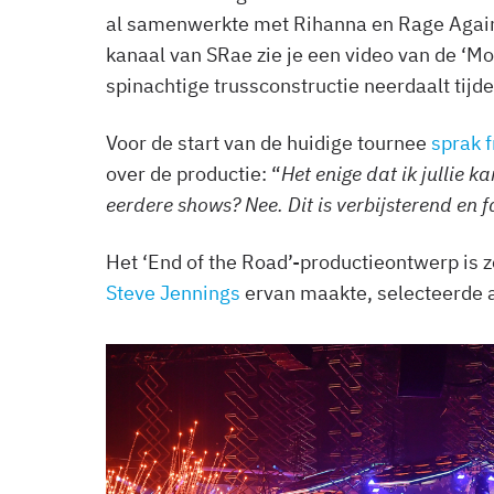
al samenwerkte met Rihanna en Rage Again
kanaal van SRae zie je een video van de ‘M
spinachtige trussconstructie neerdaalt tijd
Voor de start van de huidige tournee
sprak 
over de productie: “
Het enige dat ik jullie k
eerdere shows? Nee. Dit is verbijsterend en 
Het ‘End of the Road’-productieontwerp is z
Steve Jennings
ervan maakte, selecteerde 