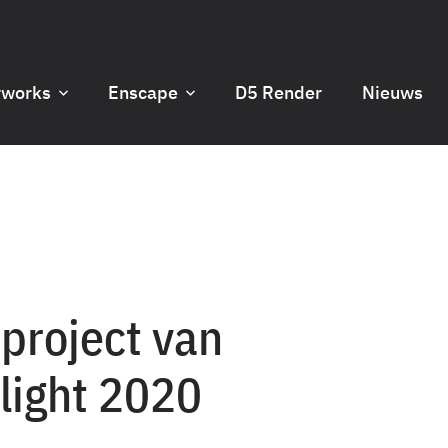
rworks
Enscape
D5 Render
Nieuws
nproject van
light 2020