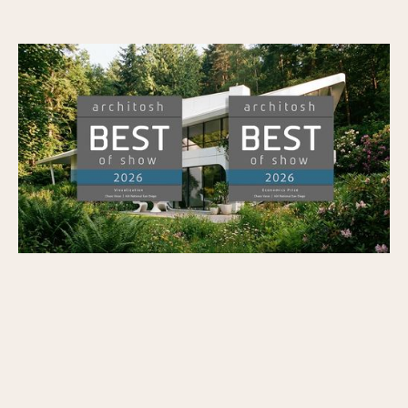
Veras wint Architosh's BEST of SHOW in
Visualisatie en de Economics Prize op AIA26
Gepubliceerd op
7/7/2026