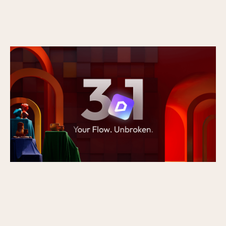
Nieuw in D5 3.1: van rendering naar een
volledig presentatieplatform
Gepubliceerd op
16/7/2026