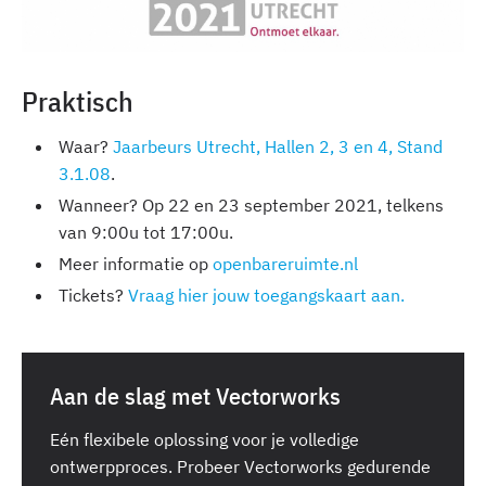
Praktisch
Waar?
Jaarbeurs Utrecht, Hallen 2, 3 en 4, Stand
3.1.08
.
Wanneer? Op 22 en 23 september 2021, telkens
van 9:00u tot 17:00u.
Meer informatie op
openbareruimte.nl
Tickets?
Vraag hier jouw toegangskaart aan.
Aan de slag met Vectorworks
Eén flexibele oplossing voor je volledige
ontwerpproces. Probeer Vectorworks gedurende