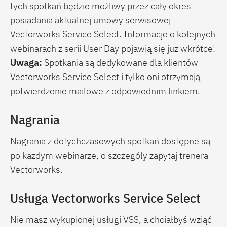
tych spotkań będzie możliwy przez cały okres
zastosowanie narzędzia w gotowej aranżacji
posiadania aktualnej umowy serwisowej
Zestawienie roślinności projektowanej przy użyciu
Vectorworks Service Select. Informacje o kolejnych
narzędzia
Roślina Laubwerk
oraz
Żywopłotu
webinarach z serii User Day pojawią się już wkrótce!
wielogatunkowego
na przykładzie gotowego arkusza
Uwaga:
Spotkania są dedykowane dla klientów
(raportu).
Vectorworks Service Select i tylko oni otrzymają
potwierdzenie mailowe z odpowiednim linkiem.
Prowadząca: mgr inż. arch. kraj. Agnieszka Gertner
Nagrania
Nagrania z dotychczasowych spotkań dostępne są
po każdym webinarze, o szczególy zapytaj trenera
Vectorworks.
Usługa Vectorworks Service Select
Nie masz wykupionej usługi VSS, a chciałbyś wziąć