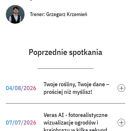
Trener: Grzegorz Krzemień
Poprzednie spotkania
Twoje rośliny, Twoje dane –
04
/
08
/
2026
❌
prościej niż myślisz!
Tematyka:
Veras AI - fotorealistyczne
Tworzenie i personalizacja Stylów Roślin jako źródła
07
/
07
/
2026
wizualizacje ogrodów i
❌
danych projektowych
krajobrazu w kilka sekund