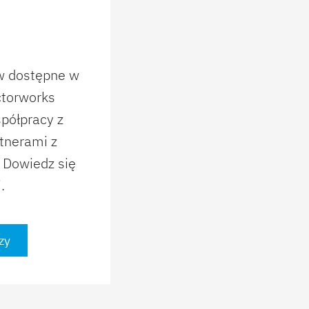
ów dostępne w
ctorworks
półpracy z
tnerami z
 Dowiedz się
.
zy