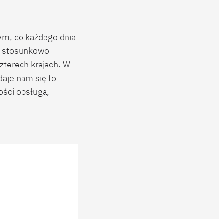
tym, co każdego dnia
na stosunkowo
zterech krajach. W
aje nam się to
ości obsługa,
zy