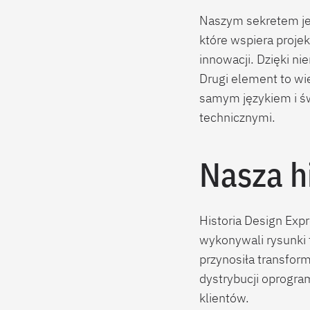
Naszym sekretem j
które wspiera proje
innowacji. Dzięki ni
Drugi element to wi
samym językiem i św
technicznymi.
Nasza h
Historia Design Exp
wykonywali rysunki t
przynosiła transform
dystrybucji oprogra
klientów.