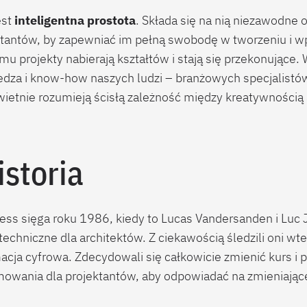
est
inteligentna prostota
. Składa się na nią niezawodne
ktantów, by zapewniać im pełną swobodę w tworzeniu i 
emu projekty nabierają kształtów i stają się przekonujące
edza i know-how naszych ludzi – branżowych specjalistó
ietnie rozumieją ścisłą zależność między kreatywnością
istoria
ress sięga roku 1986, kiedy to Lucas Vandersanden i Luc
echniczne dla architektów. Z ciekawością śledzili oni wt
acja cyfrowa. Zdecydowali się całkowicie zmienić kurs i 
mowania dla projektantów, aby odpowiadać na zmieniające