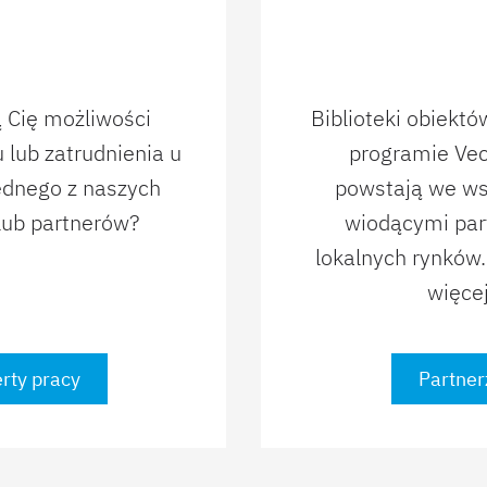
ą Cię możliwości
Biblioteki obiekt
 lub zatrudnienia u
programie Ve
jednego z naszych
powstają we ws
 lub partnerów?
wiodącymi par
lokalnych rynków.
więcej
rty pracy
Partner