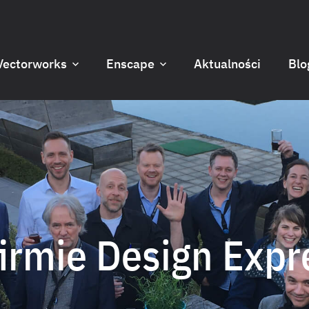
Vectorworks
Enscape
Aktualności
Blo
firmie Design Expr