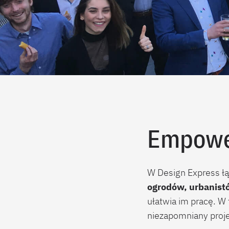
Empower
W Design Express ł
ogrodów, urbanist
ułatwia im pracę. W
niezapomniany proje