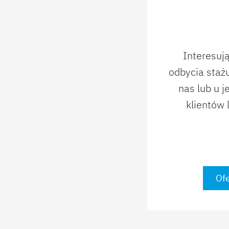
Interesuj
odbycia stażu
nas lub u 
klientów
Ofe