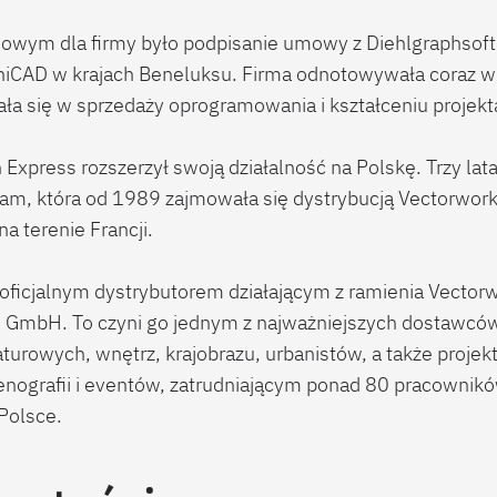
ym dla firmy było podpisanie umowy z Diehlgraphsoft
iCAD w krajach Beneluksu. Firma odnotowywała coraz wię
wała się w sprzedaży oprogramowania i kształceniu projek
xpress rozszerzył swoją działalność na Polskę. Trzy lata 
yam, która od 1989 zajmowała się dystrybucją Vectorwork
na terenie Francji.
 oficjalnym dystrybutorem działającym z ramienia Vectorw
 GmbH. To czyni go jednym z najważniejszych dostawc
aturowych, wnętrz, krajobrazu, urbanistów, a także proj
cenografii i eventów, zatrudniającym ponad 80 pracownik
 Polsce.