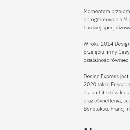
Momentem przełomow
oprogramowania Min
bardziej specjalizo
W roku 2014 Design E
przejęciu firmy Ces
działalność również 
Design Express jest
2020 także Enscape
dla architektów kub
oraz oświetlenia, s
Beneluksu, Francji i