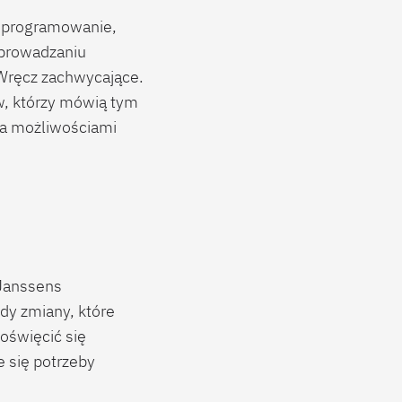
 oprogramowanie,
wprowadzaniu
. Wręcz zachwycające.
w, którzy mówią tym
 a możliwościami
 Janssens
edy zmiany, które
poświęcić się
 się potrzeby