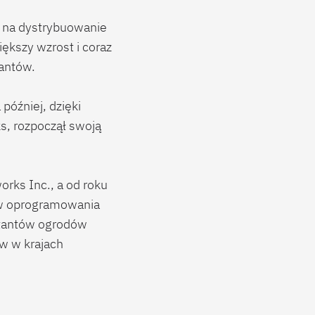
 na dystrybuowanie
kszy wzrost i coraz
tantów.
później, dzięki
s, rozpoczął swoją
orks Inc., a od roku
ów oprogramowania
ektantów ogrodów
ów w krajach