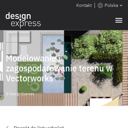
Kontakt
Polska
Modelowanie i
zagospodarowanie terenu w
Vectorworks
© Design Express