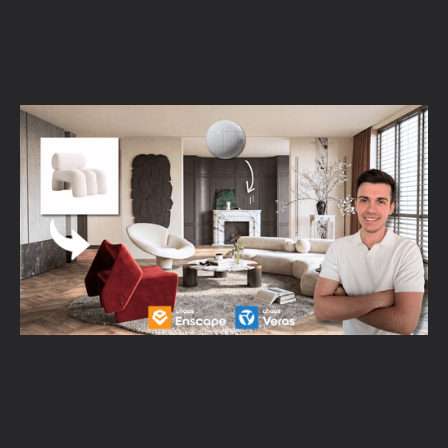
Coffee break: twórz fotorealistyczne
wizualizacje wnętrz w kilka minut z Enscape
i Veras AI
Obejrzyj webinar →