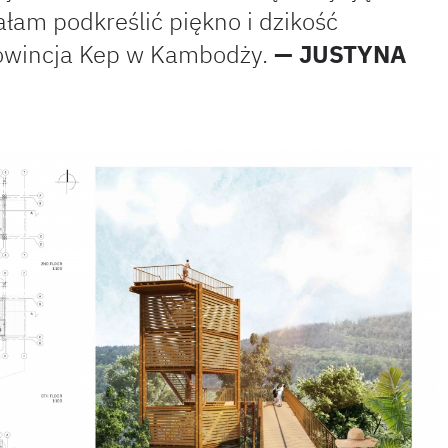
ałam podkreślić piękno i dzikość
rowincja Kep w Kambodży.
— JUSTYNA