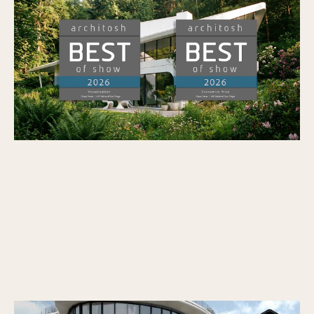
Veras remporte le prix « BEST of SHOW »
d’Architosh dans la catégorie « Visualization
» ainsi que le prix « Economics » lors de
l’AIA26
Publié le
7/7/2026