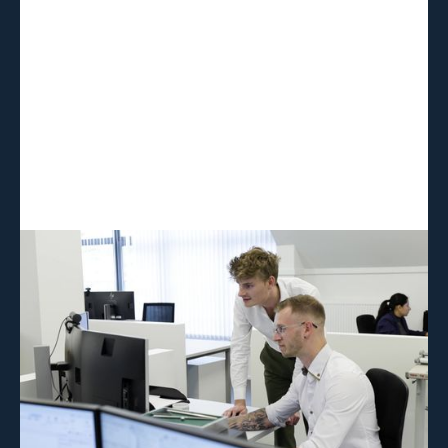
Dessins 2D, modèles 3D et scripts sur
mesure : comment le cabinet
d'ingénierie Concreet by Studibo utilise
Vectorworks
En savoir plus →