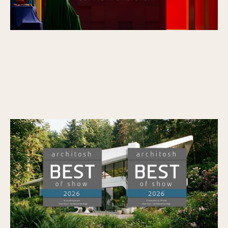
Veras remporte le prix « BEST of SHOW »
d’Architosh dans la catégorie « Visualization
» ainsi que le prix « Economics » lors de
l’AIA26
Publié le
7/7/2026