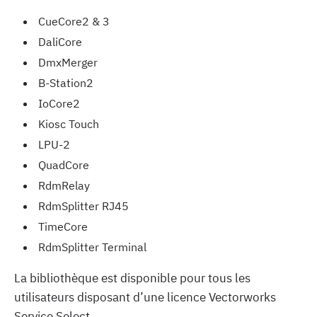
CueCore2 & 3
DaliCore
DmxMerger
B-Station2
IoCore2
Kiosc Touch
LPU-2
QuadCore
RdmRelay
RdmSplitter RJ45
TimeCore
RdmSplitter Terminal
La bibliothèque est disponible pour tous les
utilisateurs disposant d’une licence Vectorworks
Service Select.