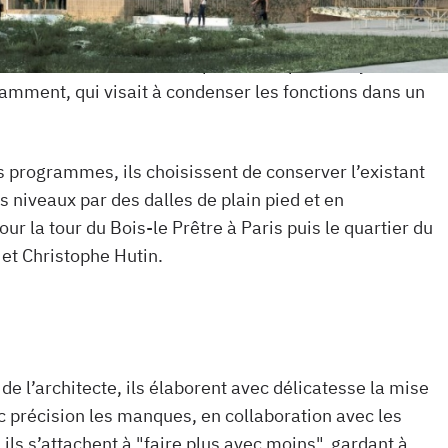
ne n’est pas une table rase mais un milieu existant
es architectes sera d’exploiter ce qui est déjà là avec
amment, qui visait à condenser les fonctions dans un
es programmes, ils choisissent de conserver l’existant
s niveaux par des dalles de plain pied et en
ur la tour du Bois-le Prêtre à Paris puis le quartier du
et Christophe Hutin.
!
de l’architecte, ils élaborent avec délicatesse la mise
c précision les manques, en collaboration avec les
 ils s’attachent à "faire plus avec moins", gardant à