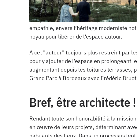
Partant du constat que la ville contemporai
complexe et enchevêtré, le positionnement d
empathie, envers l’héritage moderniste not
noyau pour libérer de l’espace autour.
A cet "autour" toujours plus restreint par l
pour y ajouter de l’espace en prolongeant le
augmentant depuis les toitures terrasses, po
Grand Parc à Bordeaux avec Frédéric Druot 
Bref, être architecte 
Rendant toute son honorabilité à la mission 
en œuvre de leurs projets, déterminant ave
habitants des lieux. Dans un processus lent,