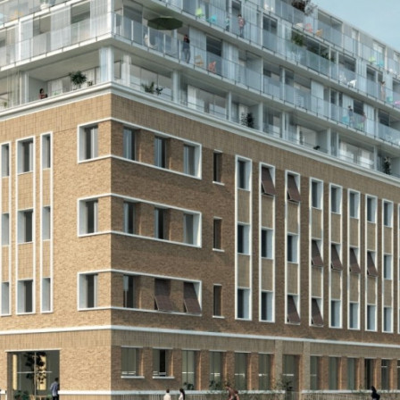
la récompense, après avoir remporté le prix européen
uvrez ici leur vision humaniste de l'architecture, et
e démarche engagée
question du mal logement pour le plus grand nombre est
ette consécration internationale, déclare le jury,
de collectivité, l’architecture prêtant sa capacité à
jours compris Anne Lacaton et Jean-Philippe Vassal."
ropose une vision résolument positive : faire avec ce
vers de meilleures conditions : "Le merveilleux, c’est