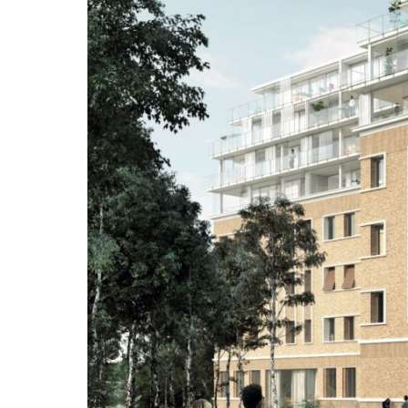
d’architectes
Lacaton & Vassal
de recevoir 
Mies Van der Rohe deux ans auparavant. Déco
les raisons de leur mise à l’honneur.
État des lieux d’un
Au moment où l’espace public est vidé, la 
renforcée par la crise sanitaire mondiale. C
souligne "la nécessité de créer un sentiment 
construire une communauté comme l’ont tou
La démarche des deux architectes français p
qui existe et le transformer, pour le porter 
que l’on trouve toujours une solution".