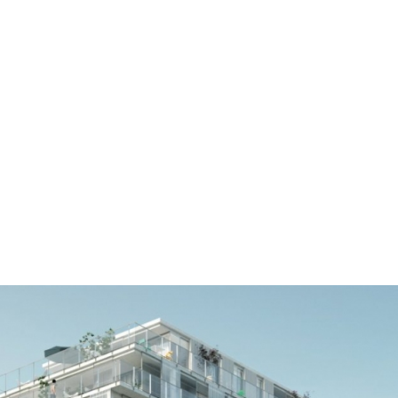
sal, Gaëtan Redelsperger, Cyrille Marlin, Quartus Résidentiel,
teurs de nombreux lauréats de
la Biennale
, mais aussi
ker
. Cette année, c'est au tour du célèbre duo