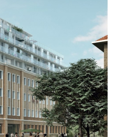
Commencer avec
Vectorworks
Une solution flexible pour
l'ensemble de votre
processus de conception.
Essayez Vectorworks
gratuitement pendant
7 jours
.