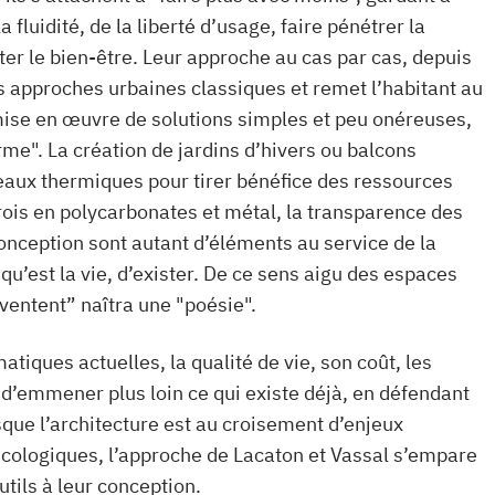
la fluidité, de la liberté d’usage, faire pénétrer la
iter le bien-être. Leur approche au cas par cas, depuis
es approches urbaines classiques et remet l’habitant au
mise en œuvre de solutions simples et peu onéreuses,
orme". La création de jardins d’hivers ou balcons
deaux thermiques pour tirer bénéfice des ressources
rois en polycarbonates et métal, la transparence des
onception sont autant d’éléments au service de la
qu’est la vie, d’exister. De ce sens aigu des espaces
nventent” naîtra une "poésie".
tiques actuelles, la qualité de vie, son coût, les
’emmener plus loin ce qui existe déjà, en défendant
sque l’architecture est au croisement d’enjeux
écologiques, l’approche de Lacaton et Vassal s’empare
tils à leur conception.