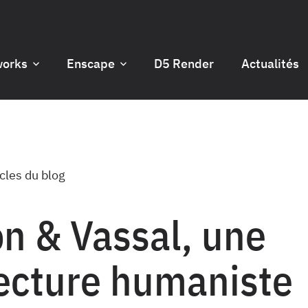
works
Enscape
D5 Render
Actualités
icles du blog
n & Vassal, une
ecture humaniste