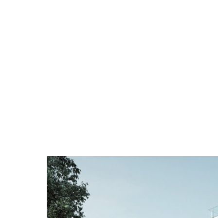
© Lacaton & Vas
Vectorworks compte déjà parmi ses utilisa
un certain nombre du prestigieux
prix Pritz