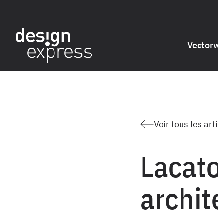
Vector
Voir tous les art
Lacato
archit