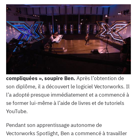
© Ben Telford / Thames TV
Ben Telford
a étudié la conception de produits à la
Buckinghamshire New University. Il a consacré
énormément de temps à différents logiciels de CAO,
et a donc pu expérimenter énormément d’options.
Ben était très frustré par Autodesk et AutoCAD. «
Les tâches les plus basiques étaient inutilement
compliquées », soupire Ben.
Après l’obtention de
son diplôme, il a découvert le logiciel Vectorworks. Il
l’a adopté presque immédiatement et a commencé à
se former lui-même à l’aide de livres et de tutoriels
YouTube.
Pendant son apprentissage autonome de
Vectorworks Spotlight, Ben a commencé à travailler