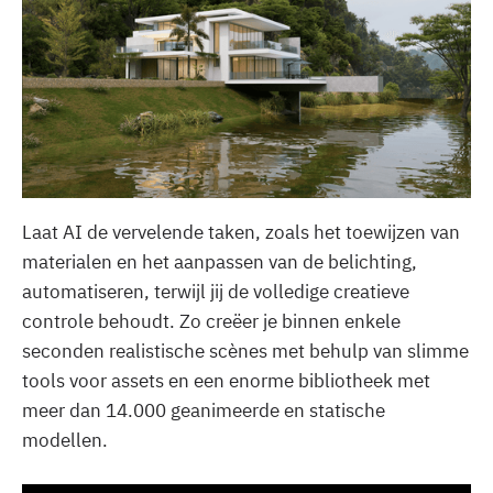
Je visualisaties verbeteren met gedetailleerde
materialen, het instellen van de omgeving en de
belichting, het vullen van de scène en de
postproductie, … Het gaat tegenwoordig allemaal
veel sneller. Van begin tot eind duurt het hele proces
ongeveer 15 minuten met dit stappenplan.
Laat AI de vervelende taken, zoals het toewijzen van
materialen en het aanpassen van de belichting,
automatiseren, terwijl jij de volledige creatieve
controle behoudt. Zo creëer je binnen enkele
seconden realistische scènes met behulp van slimme
tools voor assets en een enorme bibliotheek met
meer dan 14.000 geanimeerde en statische
modellen.