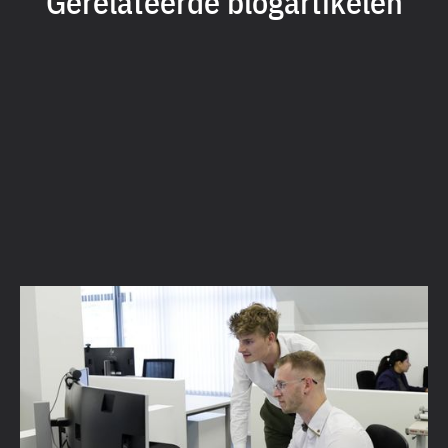
Gerelateerde blogartikelen
2D-plannen, 3D-modellen en eigen scripts:
hoe ingenieursbureau Concreet by Studibo
Vectorworks gebruikt
Lees verder →