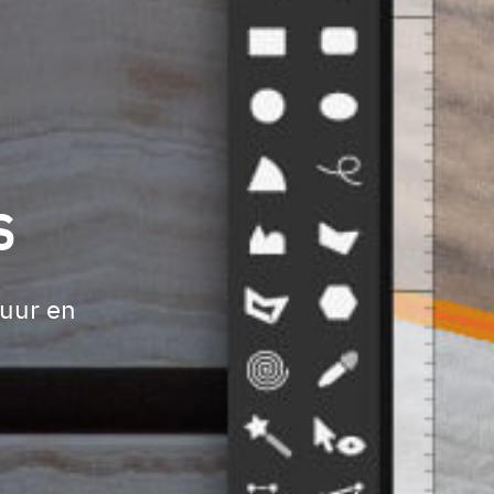
s
tuur en