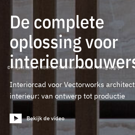
De complete
oplossing voor
interieurbouwer
© Project Latem | OBUMEX, Stéphanie Mathias Photograpghy
Interiorcad voor Vectorworks architec
interieur: van ontwerp tot productie
Bekijk de video