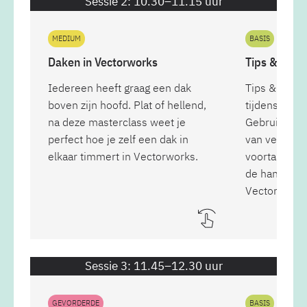
Sessie 2: 10.30–11.15 uur
MEDIUM
BASIS
Daken in Vectorworks
Tips & Trick
Iedereen heeft graag een dak
Tips & trick
boven zijn hoofd. Plat of hellend,
tijdens de V
na deze masterclass weet je
Gebruikersda
perfect hoe je zelf een dak in
van velen. Be
elkaar timmert in Vectorworks.
voortaan besp
de handige t
Vectorworks
Sessie 3: 11.45–12.30 uur
GEVORDERDE
BASIS