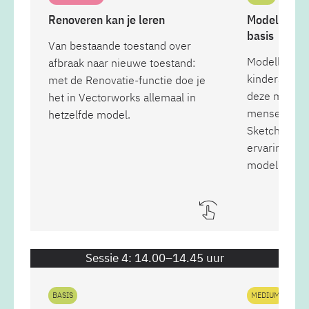
Renoveren kan je leren
Modelleren 
basis
Van bestaande toestand over
Modelleren i
afbraak naar nieuwe toestand:
kinderspel. 
met de Renovatie-functie doe je
deze masterc
het in Vectorworks allemaal in
mensen die 
hetzelfde model.
SketchUp of
ervaring hee
modelleren.
Sessie 4: 14.00–14.45 uur
BASIS
MEDIUM