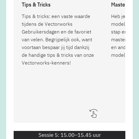
Tips & Tricks
Masterclas
Tips & tricks: een vaste waarde
Heb je al er
tijdens de Vectorworks
modelleren?
Gebruikersdagen en de favoriet
stap en ontd
van velen. Begrijpelijk ook, want
masterclass
voortaan bespaar jij tijd dankzij
en andere c
de handige tips & tricks van onze
modellering
Vectorworks-kenners!
Sessie 5: 15.00–15.45 uur