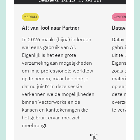
Sessie 6: 16.15–17.00 uur
MEDIUM
GEVORDERDE
AI: van Tool naar Partner
Datavisualis
In 2026 maakt (bijna) iedereen
Datavisualis
wel eens gebruik van AI.
gebruik je 
Eigenlijk is het een grote
uit te lichte
verzameling aan mogelijkheden
Eigenschapp
om in je professionele workflow
zoals draagk
op te nemen, maar hoe doe je
materialen, 
dat nu juist? In deze sessie
op een grafi
verkennen we de mogelijkheden
deze masterc
binnen Vectorworks en de
overzichtelij
kansen en kanttekeningen die
te verwerke
het gebruik ervan met zich
meebrengt.