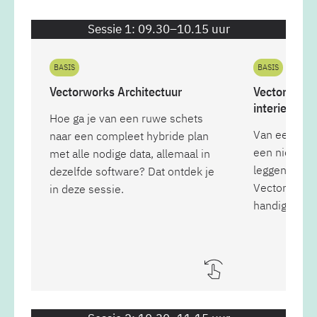
Sessie 1: 09.30–10.15 uur
BASIS
BASIS
Vectorworks Architectuur
Vectorworks
interieurarc
Hoe ga je van een ruwe schets
Van een bes
naar een compleet hybride plan
een nieuw o
met alle nodige data, allemaal in
leggen je uit
dezelfde software? Dat ontdek je
Vectorworks
in deze sessie.
handige tips