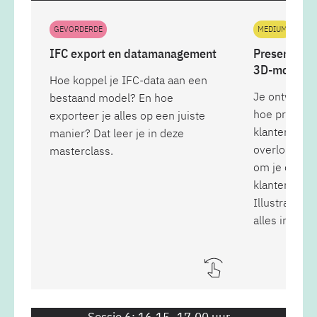
GEVORDERDE
MEDIUM
IFC export en datamanagement
Presentatie
3D-model
Hoe koppel je IFC-data aan een
Je ontwerp is
bestaand model? En hoe
hoe presente
exporteer je alles op een juiste
klanten? In 
manier? Dat leer je in deze
overlopen w
masterclass.
om je ontwer
klanten. Ve
Illustrator,
alles in huis