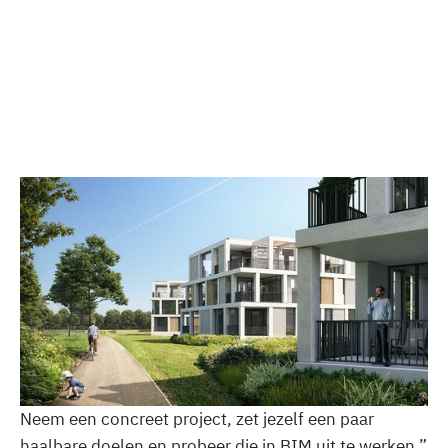
© ILB Architects
Architectenbureau Iglesias Leenders Bylois (ILB
architecten) zet langzaam maar zeker in op Building
Information Modeling (BIM). Grote voortrekker
binnen het bureau is architect Meindert Leenders,
volgens wie elke architect ondertussen met BIM
bezig zou moeten zijn: “Dat hoeft niets groots te zijn.
Neem een concreet project, zet jezelf een paar
haalbare doelen en probeer die in BIM uit te werken.”