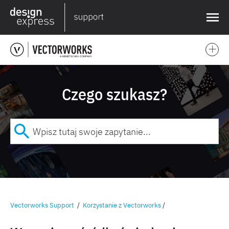
❌
Czego szukasz?
Vectorworks Support
/
Korzystanie z Vectorworks
/