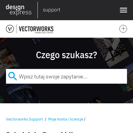
❌
Czego szukasz?
Vectorworks Support
/
Moje konta i licencje
/