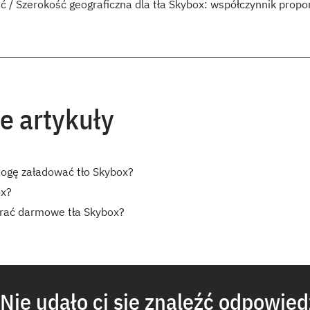
ć / Szerokość geograficzna dla tła Skybox: współczynnik propor
e artykuły
ogę załadować tło Skybox?
ox?
rać darmowe tła Skybox?
Nie udało ci się znaleźć odpowied