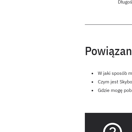
Długoś
Powiązan
W jaki sposób m
Czym jest Skyb
Gdzie mogę pob