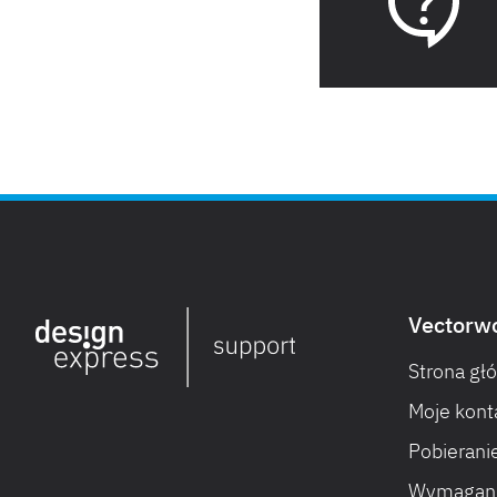
Vectorw
Strona gł
Moje konta
Pobieranie
Wymagani