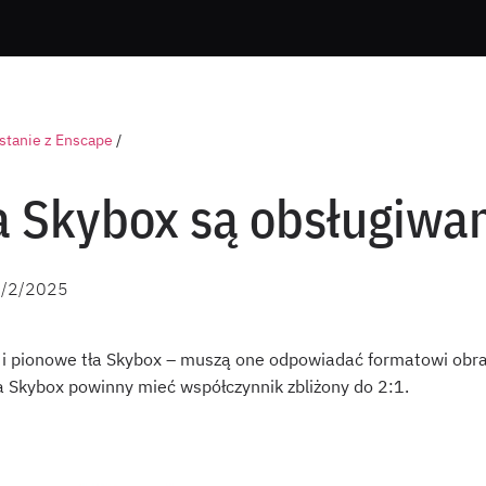
stanie z Enscape
/
ła Skybox są obsługiwa
/2/2025
i pionowe tła Skybox – muszą one odpowiadać formatowi obra
a Skybox powinny mieć współczynnik zbliżony do 2:1.