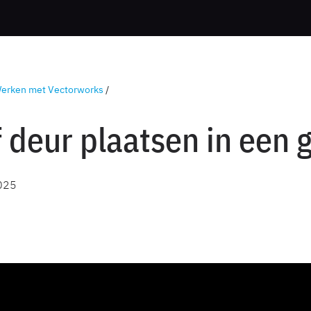
erken met Vectorworks
/
 deur plaatsen in een 
025