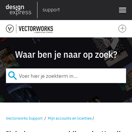
❌
Waar ben je naar op zoek?
Vectorworks Support
/
Mijn accounts en licenties
/