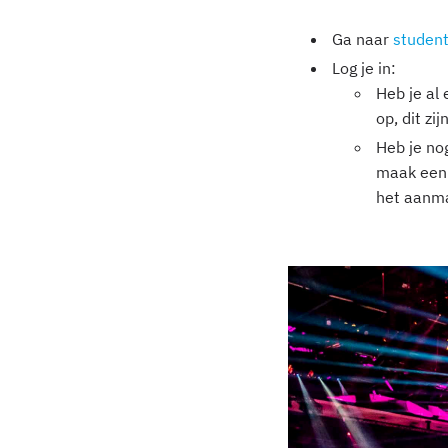
Ga naar
studen
Log je in:
Heb je al
op, dit zi
Heb je no
maak een 
het aanma