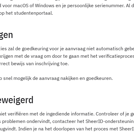
 voor macOS of Windows en je persoonlijke serienummer. Al d
 op het studentenportaal.
ngen
aties zal de goedkeuring voor je aanvraag niet automatisch gebe
krijgen met de vraag om door te gaan met het verificatieproce
ect bewijs van inschrijving toe.
zo snel mogelijk de aanvraag nakijken en goedkeuren.
eweigerd
et verifiëren met de ingediende informatie. Controleer of je ge
s problemen ondervindt, contacteer het SheerID-ondersteuning
terugvindt. Indien je na het doorlopen van het proces met Shee