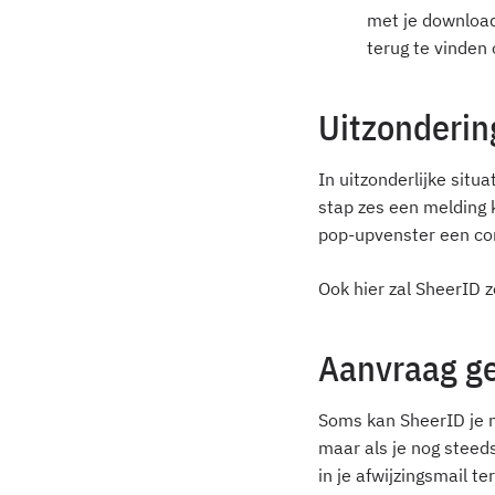
met je download
terug te vinden
Uitzonderi
In uitzonderlijke situ
stap zes een melding 
pop-upvenster een corr
Ook hier zal SheerID 
Aanvraag g
Soms kan SheerID je ni
maar als je nog steed
in je afwijzingsmail 