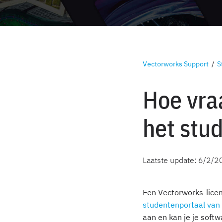
Vectorworks Support
/
S
Hoe vraa
het stu
Laatste update:
6/2/2
Een Vectorworks-licen
studentenportaal van
aan en kan je je soft