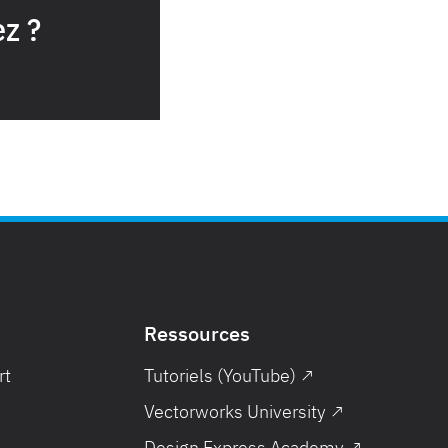
ez ?
Ressources
rt
Tutoriels (YouTube) ↗
Vectorworks University ↗
Design Express Academy ↗