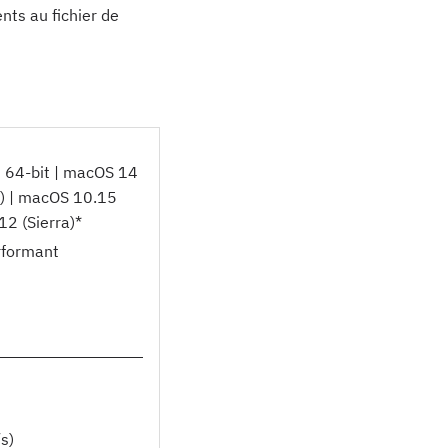
ts au fichier de
 64-bit | macOS 14
r) | macOS 10.15
12 (Sierra)*
rformant
s)