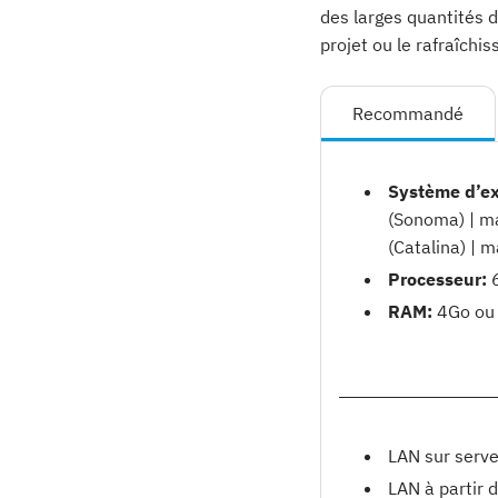
des larges quantités 
projet ou le rafraîchis
Recommandé
Système d’ex
(Sonoma) | m
(Catalina) | 
Processeur:
6
RAM:
4Go ou 
LAN sur serve
LAN à partir 