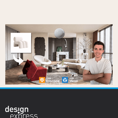
Coffee break: twórz fotorealistyczne
wizualizacje wnętrz w kilka minut z Enscape
i Veras AI
Opublikowano
16/6/2026