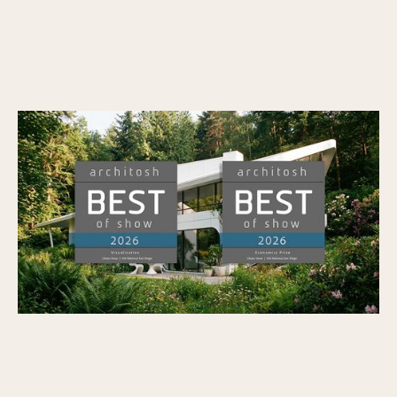
Veras wyróżniony nagrodami Architosh BEST
of SHOW w kategorii Wizualizacja oraz
Economics Prize na AIA26
Opublikowano
7/7/2026