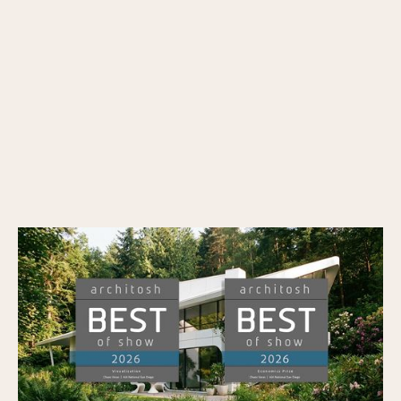
Veras wyróżniony nagrodami Architosh BEST
of SHOW w kategorii Wizualizacja oraz
Economics Prize na AIA26
Opublikowano
7/7/2026