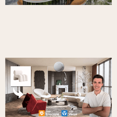
Coffee break: twórz fotorealistyczne
wizualizacje wnętrz w kilka minut z Enscape
i Veras AI
Opublikowano
16/6/2026