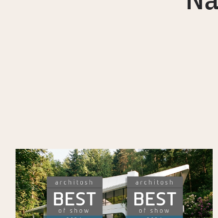
Veras wyróżniony nagrodami Architosh
BEST of SHOW w kategorii Wizualizacja
oraz Economics Prize na AIA26