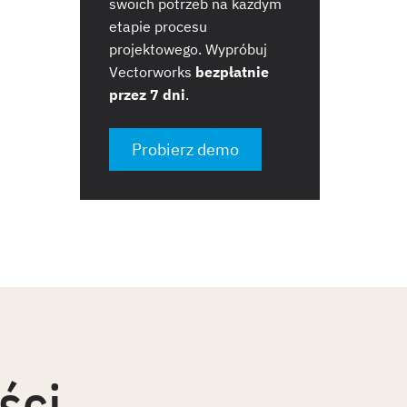
swoich potrzeb na każdym
etapie procesu
projektowego. Wypróbuj
Vectorworks
bezpłatnie
przez 7 dni
.
Probierz demo
ści