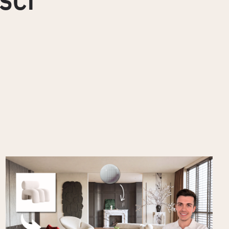
Coffee break: twórz fotorealistyczne
wizualizacje wnętrz w kilka minut z
Enscape i Veras AI