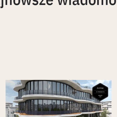
Vectorworks Architect 2026 laureatem
nagrody Architizer A+Product Popular
Choice Award